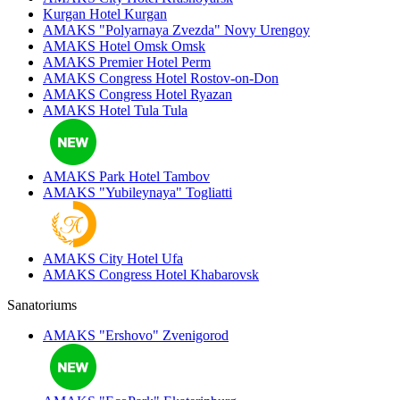
Kurgan Hotel
Kurgan
AMAKS "Polyarnaya Zvezda"
Novy Urengoy
AMAKS Hotel Omsk
Omsk
AMAKS Premier Hotel
Perm
AMAKS Congress Hotel
Rostov-on-Don
AMAKS Congress Hotel
Ryazan
AMAKS Hotel Tula
Tula
AMAKS Park Hotel
Tambov
AMAKS "Yubileynaya"
Togliatti
AMAKS City Hotel
Ufa
AMAKS Congress Hotel
Khabarovsk
Sanatoriums
AMAKS "Ershovo"
Zvenigorod