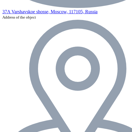
37A Varshavskoe shosse, Moscow, 117105, Russia
Address of the object