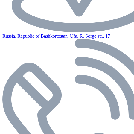
Russia, Republic of Bashkortostan, Ufa, R. Sorge str., 17