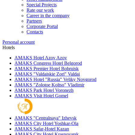
Special Projects
Rate our work
Career in the company
Partners
Corporate Portal
Contacts
Personal account
Hotels
AMAKS Hotel Azov
Azov
AMAKS Congress Hotel
Belgorod
AMAKS Premier Hotel
Bobruisk
AMAKS "Valdaiskie Zori"
Valdai
AMAKS Hotel "Russia"
Veliky Novgorod
AMAKS "Zolotoe Koltso"
Vladimir
AMAKS Park Hotel
Voronezh
AMAKS Visit Hotel
Gomel
AMAKS "Centralnaya"
Izhevsk
AMAKS City Hotel
Yoshkar-Ola
AMAKS Safar-Hotel
Kazan
AMAKS City Hotel
Krasnoyarsk