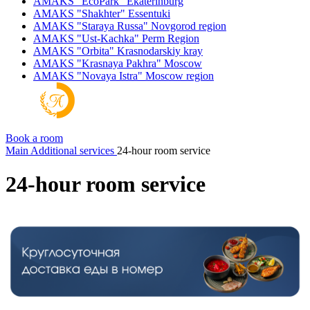
AMAKS "EcoPark"
Ekaterinburg
AMAKS "Shakhter"
Essentuki
AMAKS "Staraya Russa"
Novgorod region
AMAKS "Ust-Kachka"
Perm Region
AMAKS "Orbita"
Krasnodarskiy kray
AMAKS "Krasnaya Pakhra"
Moscow
AMAKS "Novaya Istra"
Moscow region
Book a room
Main
Additional services
24-hour room service
24-hour room service