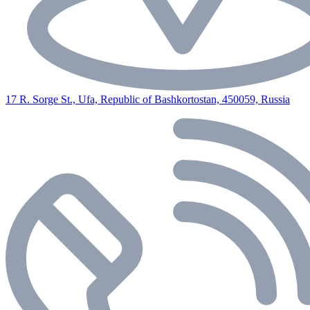
17 R. Sorge St., Ufa, Republic of Bashkortostan, 450059, Russia