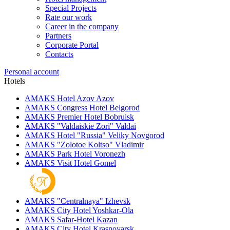
Special Projects
Rate our work
Career in the company
Partners
Corporate Portal
Contacts
Personal account
Hotels
AMAKS Hotel Azov
Azov
AMAKS Congress Hotel
Belgorod
AMAKS Premier Hotel
Bobruisk
AMAKS "Valdaiskie Zori"
Valdai
AMAKS Hotel "Russia"
Veliky Novgorod
AMAKS "Zolotoe Koltso"
Vladimir
AMAKS Park Hotel
Voronezh
AMAKS Visit Hotel
Gomel
AMAKS "Centralnaya"
Izhevsk
AMAKS City Hotel
Yoshkar-Ola
AMAKS Safar-Hotel
Kazan
AMAKS City Hotel
Krasnoyarsk