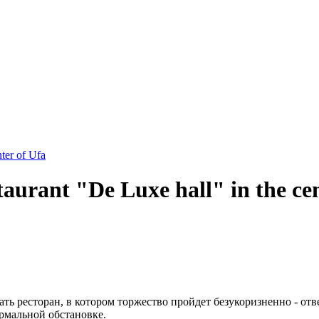
nter of Ufa
aurant "De Luxe hall" in the cen
ь ресторан, в котором торжество пройдет безукоризненно - отв
рмальной обстановке.