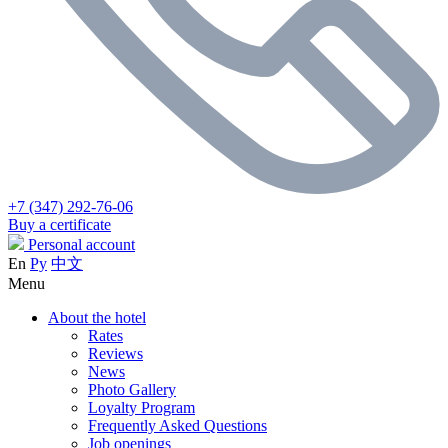
+7 (347) 292-76-06
Buy a certificate
Personal account
En
Ру
中文
Menu
About the hotel
Rates
Reviews
News
Photo Gallery
Loyalty Program
Frequently Asked Questions
Job openings