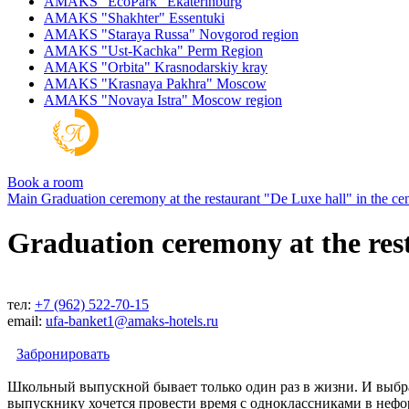
AMAKS "EcoPark"
Ekaterinburg
AMAKS "Shakhter"
Essentuki
AMAKS "Staraya Russa"
Novgorod region
AMAKS "Ust-Kachka"
Perm Region
AMAKS "Orbita"
Krasnodarskiy kray
AMAKS "Krasnaya Pakhra"
Moscow
AMAKS "Novaya Istra"
Moscow region
Book a room
Main
Graduation ceremony at the restaurant "De Luxe hall" in the ce
Graduation ceremony at the rest
тел:
+7 (962) 522-70-15
email:
ufa-banket1@amaks-hotels.ru
Забронировать
Школьный выпускной бывает только один раз в жизни. И выбрат
выпускнику хочется провести время с одноклассниками в нефо