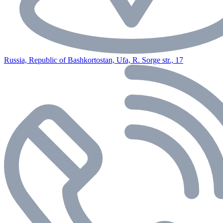
Russia, Republic of Bashkortostan, Ufa, R. Sorge str., 17