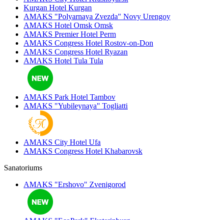
Kurgan Hotel
Kurgan
AMAKS "Polyarnaya Zvezda"
Novy Urengoy
AMAKS Hotel Omsk
Omsk
AMAKS Premier Hotel
Perm
AMAKS Congress Hotel
Rostov-on-Don
AMAKS Congress Hotel
Ryazan
AMAKS Hotel Tula
Tula
AMAKS Park Hotel
Tambov
AMAKS "Yubileynaya"
Togliatti
AMAKS City Hotel
Ufa
AMAKS Congress Hotel
Khabarovsk
Sanatoriums
AMAKS "Ershovo"
Zvenigorod