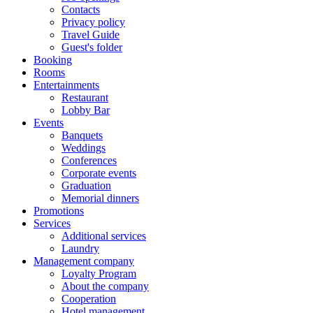
Contacts
Privacy policy
Travel Guide
Guest's folder
Booking
Rooms
Entertainments
Restaurant
Lobby Bar
Events
Banquets
Weddings
Conferences
Corporate events
Graduation
Memorial dinners
Promotions
Services
Additional services
Laundry
Management company
Loyalty Program
About the company
Cooperation
Hotel management